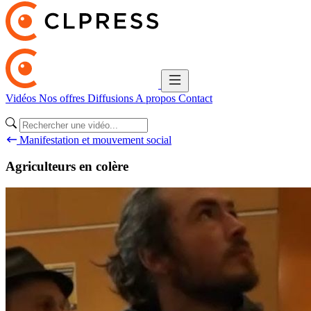
Vidéos
Nos offres
Diffusions
A propos
Contact
Manifestation et mouvement social
Agriculteurs en colère