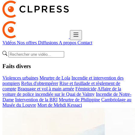
Vidéos
Nos offres
Diffusions
A propos
Contact
Faits divers
Violences urbaines
Meurtre de Lola
Incendie et intervention des
pompiers
Refus d'obtempérer
Rixe et fusillade et règlement de
compte
Braquage et vol à main armée
Féminicide
Affaire de la
voiture de police incendiée sur le Quai de Valmy
Incendie de Notre-
Dame
Intervention de la BRI
Meurtre de Philippine
Cambriolage au
Musée du Louvre
Mort de Mehdi Kessaci