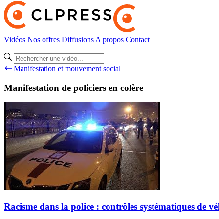
Vidéos
Nos offres
Diffusions
A propos
Contact
Manifestation et mouvement social
Manifestation de policiers en colère
Racisme dans la police : contrôles systématiques de vé