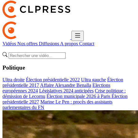
Vidéos
Nos offres
Diffusions
A propos
Contact
Politique
Ultra droite
Élection présidentielle 2022
Ultra gauche
Élection
présidentielle 2017
Affaire Alexandre Benalla
Elections
européennes 2024
Législatives 2024 anticipées
Crise politique :
démission de Lecornu
Élection municipale 2026 à Paris
Élection
présidentielle 2027
Marine Le Pen : procès des assistants
parlementaires du FN